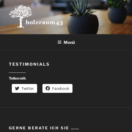
Zum
Inhalt
springen
Menü
TESTIMONIALS
Teilen mit:
Twitter
Facebook
GERNE BERATE ICH SIE ……