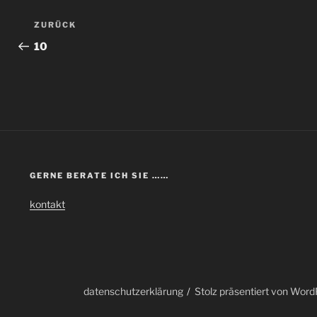
Beitragsnavigation
Vorheriger
ZURÜCK
Beitrag
10
GERNE BERATE ICH SIE ……
kontakt
datenschutzerklärung
Stolz präsentiert von Wor