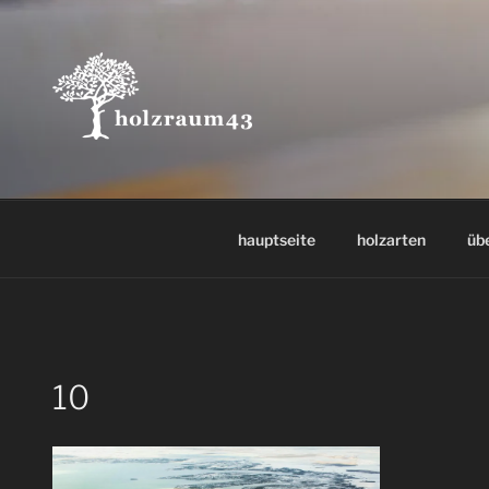
Zum
Inhalt
springen
hauptseite
holzarten
üb
10