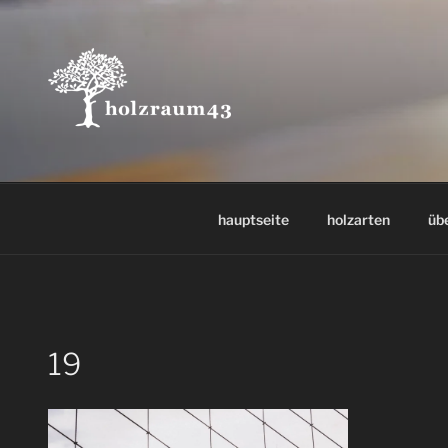
Zum
Inhalt
springen
hauptseite
holzarten
üb
19