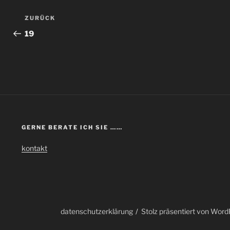
Beitragsnavigation
Vorheriger
ZURÜCK
Beitrag
19
GERNE BERATE ICH SIE ……
kontakt
datenschutzerklärung
Stolz präsentiert von Wor