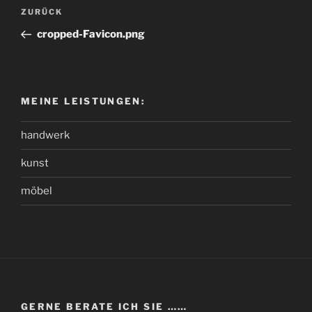
Beitragsnavigation
Vorheriger
ZURÜCK
Beitrag
cropped-Favicon.png
MEINE LEISTUNGEN:
handwerk
kunst
möbel
GERNE BERATE ICH SIE ……