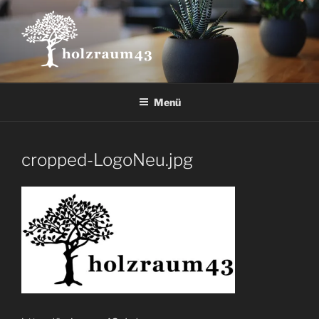
Zum
Inhalt
springen
Menü
cropped-LogoNeu.jpg