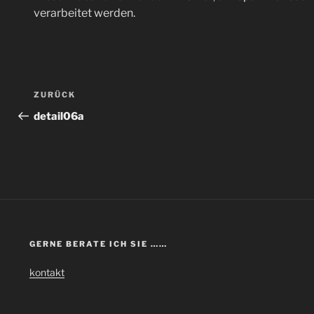
verarbeitet werden.
Beitragsnavigation
Vorheriger
ZURÜCK
Beitrag
detail06a
GERNE BERATE ICH SIE ……
kontakt