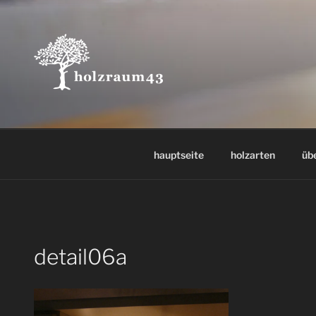
Zum
Inhalt
springen
hauptseite
holzarten
üb
detail06a