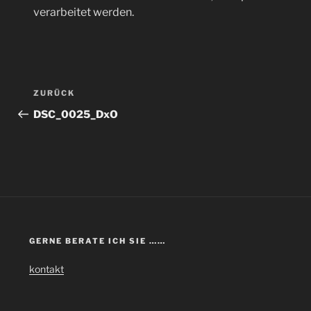
verarbeitet werden.
Beitragsnavigation
Vorheriger
ZURÜCK
Beitrag
DSC_0025_DxO
GERNE BERATE ICH SIE ……
kontakt