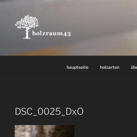
Zum
Inhalt
springen
hauptseite
holzarten
üb
DSC_0025_DxO