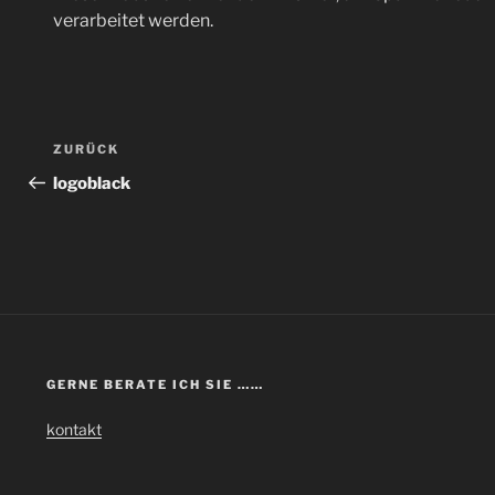
verarbeitet werden.
Beitragsnavigation
Vorheriger
ZURÜCK
Beitrag
logoblack
GERNE BERATE ICH SIE ……
kontakt