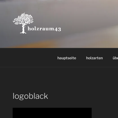
Zum
Inhalt
springen
hauptseite
holzarten
üb
logoblack