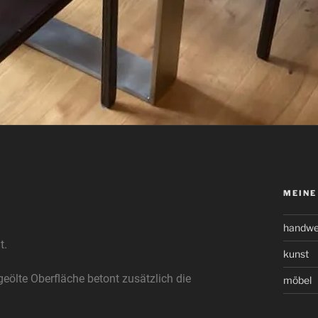
MEINE
handwe
t.
kunst
eölte Oberfläche betont zusätzlich die
möbel