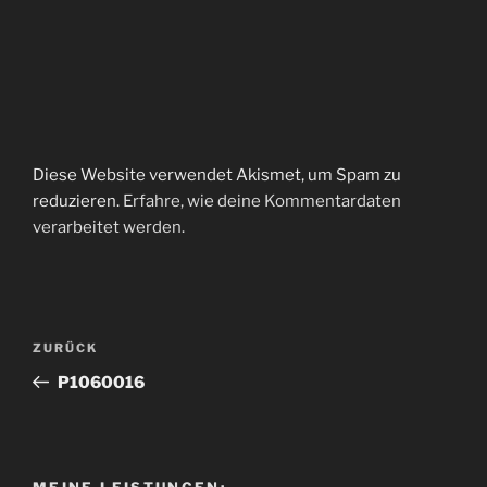
Diese Website verwendet Akismet, um Spam zu
reduzieren.
Erfahre, wie deine Kommentardaten
verarbeitet werden.
Beitragsnavigation
Vorheriger
ZURÜCK
Beitrag
P1060016
MEINE LEISTUNGEN: