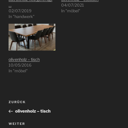
…
04/07/2021
02/07/2019
In "möbel"
In "handwerk"
olivenholz – tisch
10/05/2016
In "möbel"
Beitragsnavigation
Vorheriger
ZURÜCK
Beitrag
olivenholz – tisch
Nächster
WEITER