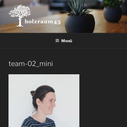
Zum
Inhalt
springen
Menü
team-02_mini