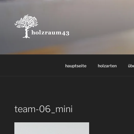
Zum
Inhalt
springen
hauptseite
holzarten
üb
team-06_mini