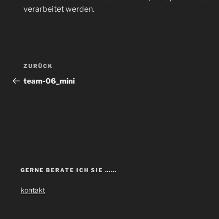
verarbeitet werden.
Beitragsnavigation
Vorheriger
ZURÜCK
Beitrag
team-06_mini
GERNE BERATE ICH SIE ……
kontakt