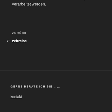
verarbeitet werden.
Beitragsnavigation
Vorheriger
ZURÜCK
Beitrag
zeitreise
GERNE BERATE ICH SIE ……
kontakt