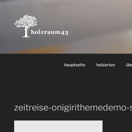
Zum
Inhalt
springen
hauptseite
holzarten
üb
zeitreise-onigirithemedemo-