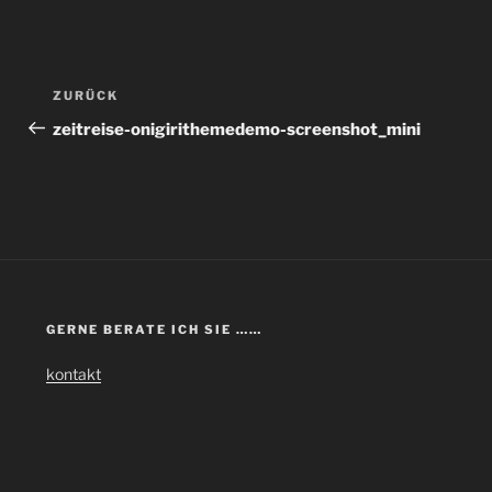
Beitragsnavigation
Vorheriger
ZURÜCK
Beitrag
zeitreise-onigirithemedemo-screenshot_mini
GERNE BERATE ICH SIE ……
kontakt